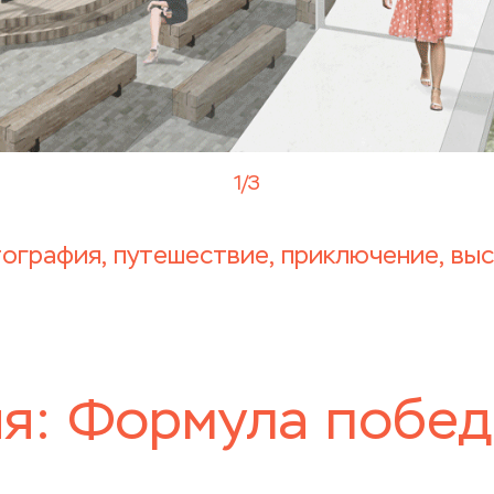
1
/
3
тография, путешествие, приключение, выс
я: Формула побе