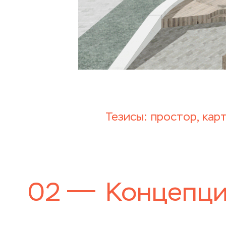
Тезисы: простор, кар
02
Концепци