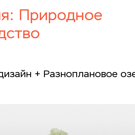
я: Природное
дство
дизайн + Разноплановое оз