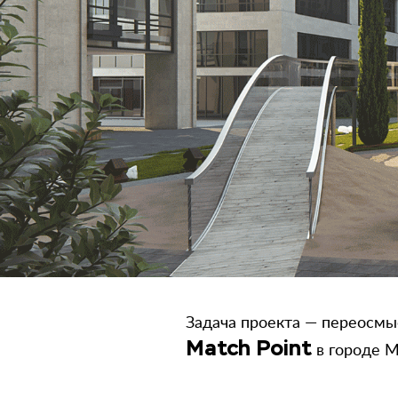
Задача проекта
— переосмыс
Match Point
в
городе М