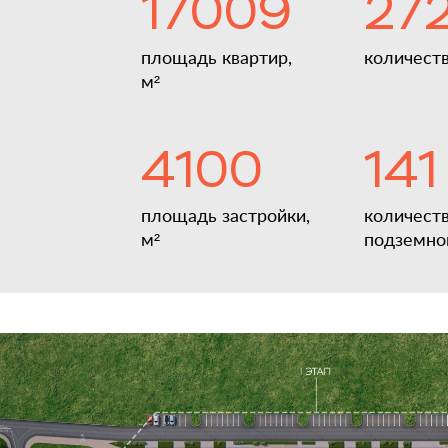
17009
27
площадь квартир,
количеств
м²
4100
141
площадь застройки,
количеств
м²
подземно