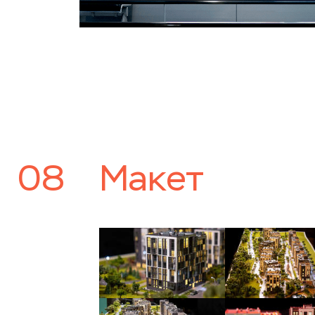
08
Макет