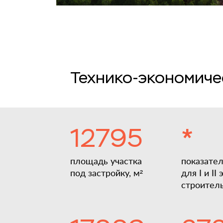
Технико-экономиче
12795
*
площадь участка
показате
под застройку, м²
для I и II
строител