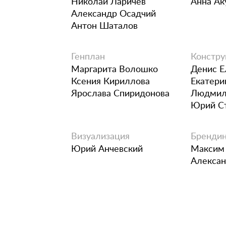
Николай Ларичев
Анна Ак
Александр Осадчий
Антон Шаталов
Генплан
Констру
Маргарита Волошко
Денис Е
Ксения Кириллова
Екатери
Ярослава Спиридонова
Людмил
Юрий С
Визуализация
Брендин
Юрий Анчевский
Максим
Алексан